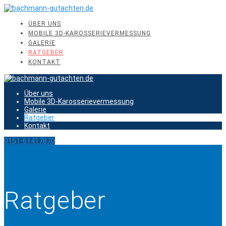
Skip
to
content
ÜBER UNS
MOBILE 3D-KAROSSERIEVERMESSUNG
GALERIE
RATGEBER
KONTAKT
Über uns
Mobile 3D-Karosserievermessung
Galerie
Ratgeber
Kontakt
0151-61417870
Ratgeber